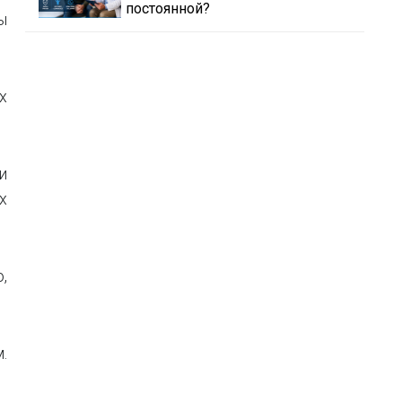
постоянной?
ы
х
и
х
,
.