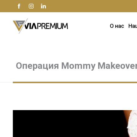
О нас
На
Операция Mommy Makeove