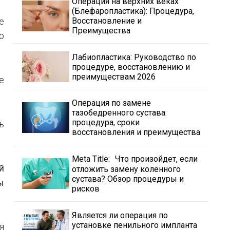
Операция на верхних веках
(Блефаропластика): Процедура,
е
Восстановление и
Преимущества
о
Лабиопластика: Руководство по
процедуре, восстановлению и
преимуществам 2026
е
Операция по замене
тазобедренного сустава:
процедура, сроки
ь
восстановления и преимущества
Meta Title: Что произойдет, если
й
отложить замену коленного
сустава? Обзор процедуры и
ы
рисков
Является ли операция по
установке пенильного импланта
я